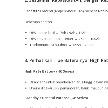
2.
Sesuaikan Kapasitas (Ah) dengan Ke
Kapastitas baterai (Ampere-hour / Ah) menentukan be
Beberapa contoh:
UPS kantor kecil → 7Ah / 9Ah / 12Ah
UPS server atau data center
→ 26Ah – 100Ah
Telekomunikasi outdoor
→ 65Ah – 200Ah
3.
Perhatikan Tipe Baterainya: High Ra
High Rate Battery (HR Series)
Dirancang untuk memberikan arus tinggi dalam wa
Umum dipakai UPS perkantoran, bank, maupun dat
Standby / General Purpose (GP Series)