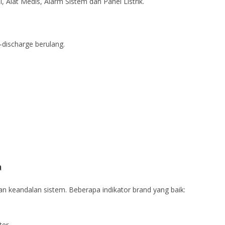
i, Alat Medis, Alarm Sistem dan Panel Listrik.
discharge berulang.
a
ukan keandalan sistem. Beberapa indikator brand yang baik:
ter