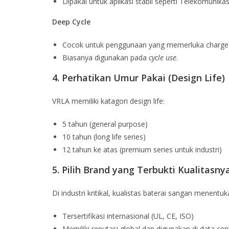
Dipakai untuk aplikasi stabil seperti Telekomunikas
Deep Cycle
Cocok untuk penggunaan yang memerluka charge-
Biasanya digunakan pada
cycle use
.
4. Perhatikan Umur Pakai (Design Life)
VRLA memiliki katagori design life:
5 tahun (general purpose)
10 tahun (long life series)
12 tahun ke atas (premium series untuk industri)
5. Pilih Brand yang Terbukti Kualitasny
Di industri kritikal, kualistas baterai sangan menent
Tersertifikasi internasional (UL, CE, ISO)
Memiliki reputasi global dan digunakan di data cen