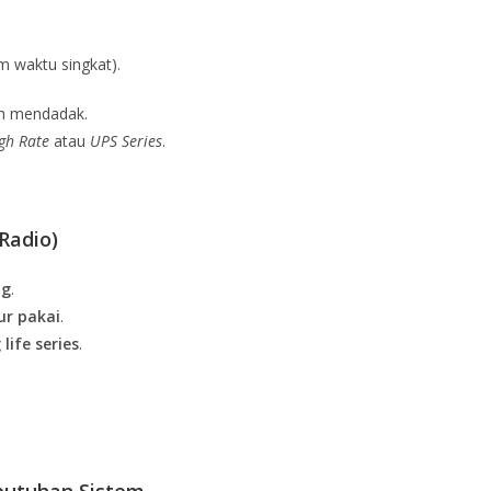
m waktu singkat).
gan mendadak.
gh Rate
atau
UPS Series
.
Radio)
ng
.
ur pakai
.
 life series
.