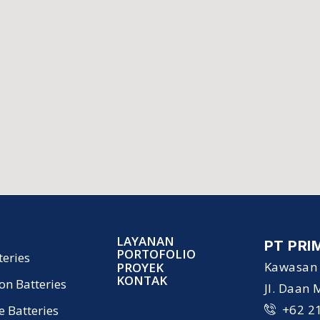
LAYANAN
PT PRI
PORTOFOLIO
teries
Kawasan 
PROYEK
KONTAK
ion Batteries
Jl. Daan
+62 2
le Batteries